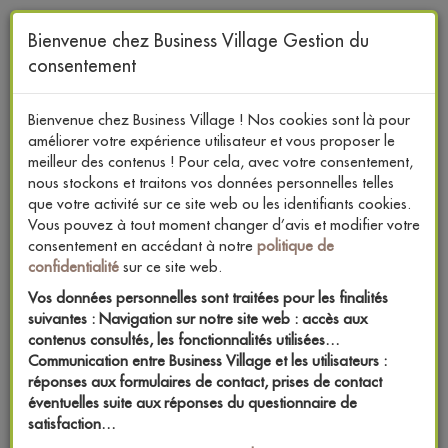
Skip
to
Bienvenue chez Business Village Gestion du
main
consentement
content
Bienvenue chez Business Village ! Nos cookies sont là pour
améliorer votre expérience utilisateur et vous proposer le
meilleur des contenus ! Pour cela, avec votre consentement,
DU COEUR
nous stockons et traitons vos données personnelles telles
DANS
LE BUSINESS
que votre activité sur ce site web ou les identifiants cookies.
Vous pouvez à tout moment changer d’avis et modifier votre
consentement en accédant à notre
politique de
CONVENTION | SÉMINAIRE | CONGRÈS | INCENTIVE |
confidentialité
sur ce site web.
ROAD SHOW
Vos données personnelles sont traitées pour les finalités
suivantes : Navigation sur notre site web : accès aux
contenus consultés, les fonctionnalités utilisées…
Communication entre Business Village et les utilisateurs :
réponses aux formulaires de contact, prises de contact
Toggle
éventuelles suite aux réponses du questionnaire de
navigation
satisfaction…