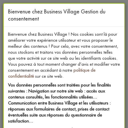
Skip
to
Bienvenue chez Business Village Gestion du
main
consentement
content
Bienvenue chez Business Village ! Nos cookies sont là pour
améliorer votre expérience utilisateur et vous proposer le
meilleur des contenus ! Pour cela, avec votre consentement,
DU COEUR
nous stockons et traitons vos données personnelles telles
DANS
LE BUSINESS
que votre activité sur ce site web ou les identifiants cookies.
Vous pouvez à tout moment changer d’avis et modifier votre
consentement en accédant à notre
politique de
CONVENTION | SÉMINAIRE | CONGRÈS | INCENTIVE |
confidentialité
sur ce site web.
ROAD SHOW
Vos données personnelles sont traitées pour les finalités
suivantes : Navigation sur notre site web : accès aux
contenus consultés, les fonctionnalités utilisées…
Communication entre Business Village et les utilisateurs :
réponses aux formulaires de contact, prises de contact
Toggle
éventuelles suite aux réponses du questionnaire de
navigation
satisfaction…